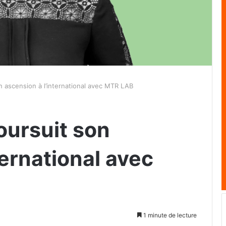
ascension à l’international avec MTR LAB
ursuit son
ternational avec
1 minute de lecture