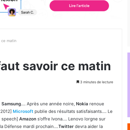
r ce matin
faut savoir ce matin
3 minutes de lecture
r
Samsung
…. Après une année noire,
Nokia
renoue
 2012]
Microsoft
publie des résultats satisfaisants…. Le
o speech]
Amazon
s’offre Ivona…. Lenovo lorgne sur
 la Défense mardi prochain….
Twitter
devra aider la