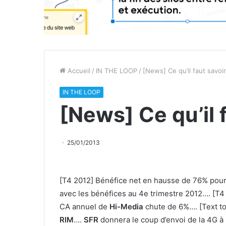
Accueil
/
IN THE LOOP
/
[News] Ce qu’il faut savoi
IN THE LOOP
[News] Ce qu’il 
25/01/2013
[T4 2012] Bénéfice net en hausse de 76% pou
avec les bénéfices au 4e trimestre 2012…. [T4
CA annuel de
Hi-Media
chute de 6%…. [Text t
RIM
….
SFR
donnera le coup d’envoi de la 4G à