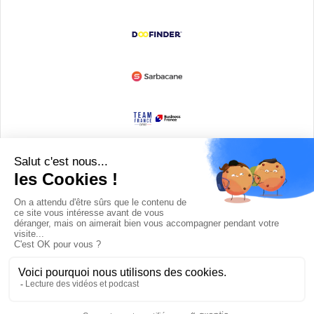
Devenir partenaire
© Copyright 2008 / 2026,
DECODE MEDIA, The Innovation Media
Company.
All Rights Reserved