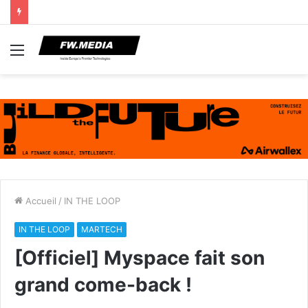
Menu
Accueil
/
IN THE LOOP
IN THE LOOP
MARTECH
[Officiel] Myspace fait son
grand come-back !