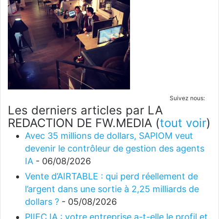
Suivez nous:
Les derniers articles par LA
REDACTION DE FW.MEDIA
(
tout voir
)
Avec 35 millions de dollars, SAPIOM veut
devenir le contrôleur de gestion des agents
IA
- 06/08/2026
Vente d’AIRTABLE : qui perd réellement de
l’argent dans une sortie à 2,25 milliards de
dollars ?
- 05/08/2026
PIIEC IA : votre entreprise a-t-elle le profil et