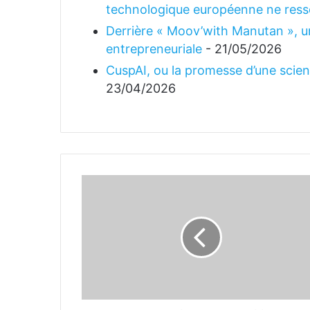
technologique européenne ne ress
Derrière « Moov’with Manutan », un
entrepreneuriale
- 21/05/2026
CuspAI, ou la promesse d’une science
23/04/2026