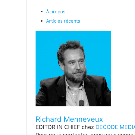
À propos
Articles récents
Richard Menneveux
EDITOR IN CHIEF
chez
DECODE MEDIA
Pour nous contacter, nous vous avons p