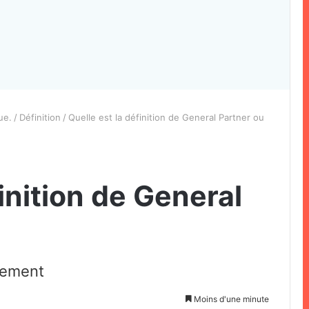
ue.
/
Définition
/
Quelle est la définition de General Partner ou
finition de General
ssement
Moins d'une minute