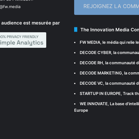
REJOIGNEZ LA COM
n@fw.media
 audience est mesurée par
The Innovation Media C
FW MEDIA
, le média qui relie 
DECODE CYBER
, la communau
DECODE RH
, la communauté d
DECODE MARKETING
, la com
DECODE VC
, la communauté d
STARTUP IN EUROPE
, Track t
WE INNOVATE
, La base d'int
Europe