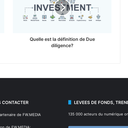
Quelle est la définition de Due
diligence?
 CONTACTER
LEVEES DE FONDS, TREN
135 000 acteurs du numérique on
partenaire de FW.MEDIA
ion de FW.MEDIA: