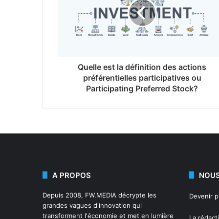
Quelle est la définition des actions
préférentielles participatives ou
Participating Preferred Stock?
A PROPOS
NOUS
Depuis 2008,
FW.MEDIA
décrypte les
Devenir 
grandes vagues d'innovation qui
transforment l'économie et met en lumière
La rédact