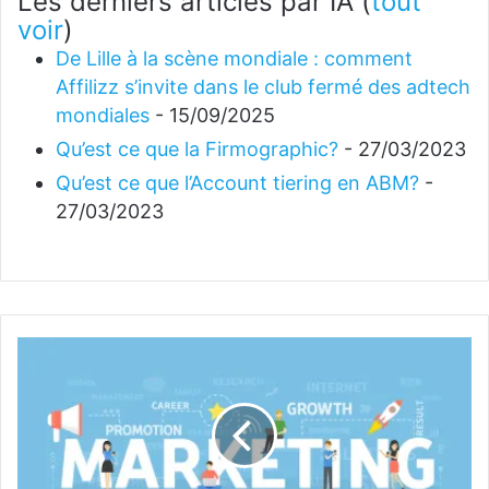
Les derniers articles par IA
(
tout
voir
)
De Lille à la scène mondiale : comment
Affilizz s’invite dans le club fermé des adtech
mondiales
- 15/09/2025
Qu’est ce que la Firmographic?
- 27/03/2023
Qu’est ce que l’Account tiering en ABM?
-
27/03/2023