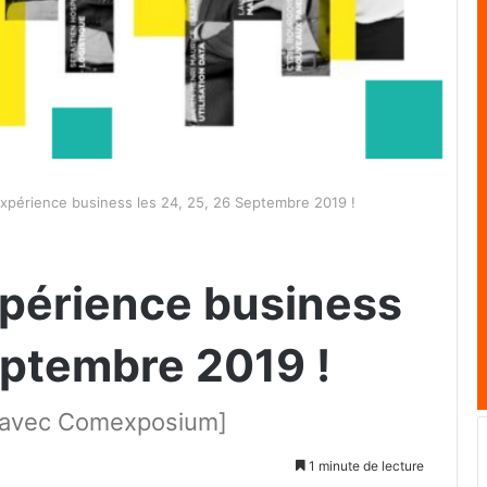
expérience business les 24, 25, 26 Septembre 2019 !
xpérience business
eptembre 2019 !
t avec Comexposium]
1 minute de lecture