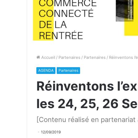
Accueil
/
Partenaires
/
Partenaires
/
Réinventons l’
AGENDA
Partenaires
Réinventons l’e
les 24, 25, 26 S
[Contenu réalisé en partenaria
12/09/2019