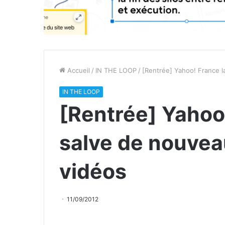
Accueil
/
IN THE LOOP
/
[Rentrée] Yahoo! France 
IN THE LOOP
[Rentrée] Yahoo
salve de nouve
vidéos
11/09/2012