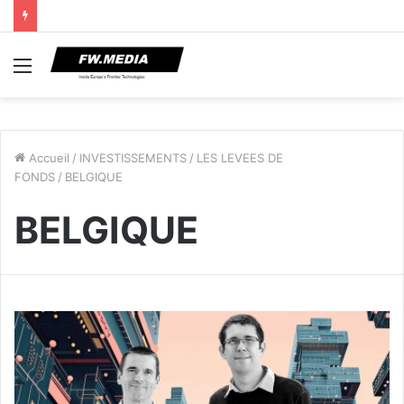
Menu
Accueil
/
INVESTISSEMENTS
/
LES LEVEES DE
FONDS
/
BELGIQUE
BELGIQUE