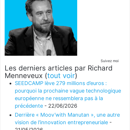
Suivez moi
Les derniers articles par Richard
Menneveux
(
tout voir
)
SEEDCAMP lève 279 millions d’euros :
pourquoi la prochaine vague technologique
européenne ne ressemblera pas à la
précédente
- 22/06/2026
Derrière « Moov’with Manutan », une autre
vision de l’innovation entrepreneuriale
-
21/05/2026