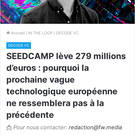
Accueil
/
IN THE LOOP
/
DECODE VC
DECODE VC
SEEDCAMP lève 279 millions
d’euros : pourquoi la
prochaine vague
technologique européenne
ne ressemblera pas à la
précédente
📩
Pour nous contacter:
redaction@fw.media