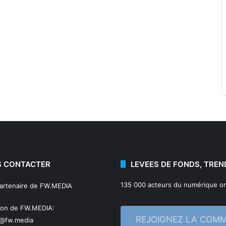
 CONTACTER
LEVEES DE FONDS, TREN
135 000 acteurs du numérique on
partenaire de FW.MEDIA
ion de FW.MEDIA:
REJOIGNEZ LA COM
n@fw.media