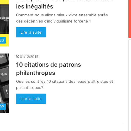
les inégalités
Comment nous allons mieux vivre ensemble après
des décennies d’individualisme forcené ?
Lire la suite
SS
01/12/2015
10 citations de patrons
philanthropes
Quelles sont les 10 citations des leaders altruistes et
philanthropes?
Lire la suite
OOP