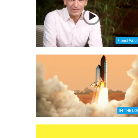
FrenchWeb
IN THE L