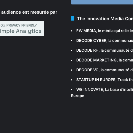
 audience est mesurée par
The Innovation Media C
FW MEDIA
, le média qui relie 
DECODE CYBER
, la communau
DECODE RH
, la communauté d
DECODE MARKETING
, la com
DECODE VC
, la communauté d
STARTUP IN EUROPE
, Track t
WE INNOVATE
, La base d'int
Europe