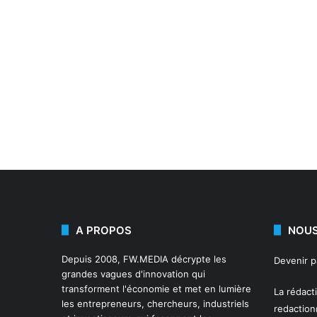
A PROPOS
NOUS
Depuis 2008,
FW.MEDIA
décrypte les
Devenir 
grandes vagues d'innovation qui
transforment l'économie et met en lumière
La rédact
les entrepreneurs, chercheurs, industriels
redactio