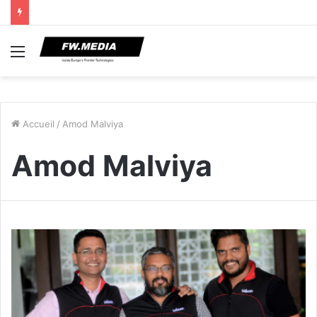
Menu
Accueil
/
Amod Malviya
Amod Malviya