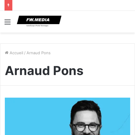
Menu
Accueil
/
Arnaud Pons
Arnaud Pons