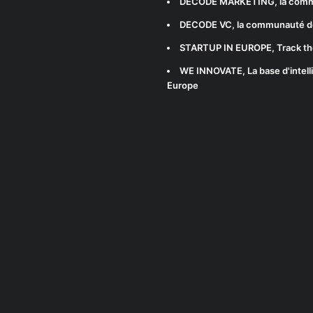
DECODE MARKETING
, la com
DECODE VC
, la communauté d
STARTUP IN EUROPE
, Track t
WE INNOVATE
, La base d'int
Europe