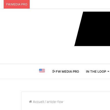
FW.MEDIA PRO
FW MEDIA PRO
IN THE LOOP
Accueil
/
article-fow