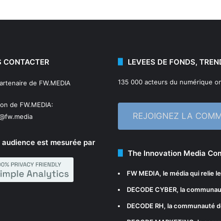
 CONTACTER
LEVEES DE FONDS, TREN
135 000 acteurs du numérique on
partenaire de FW.MEDIA
ion de FW.MEDIA:
REJOIGNEZ LA COM
n@fw.media
 audience est mesurée par
The Innovation Media C
FW MEDIA
, le média qui relie 
DECODE CYBER
, la communau
DECODE RH
, la communauté d