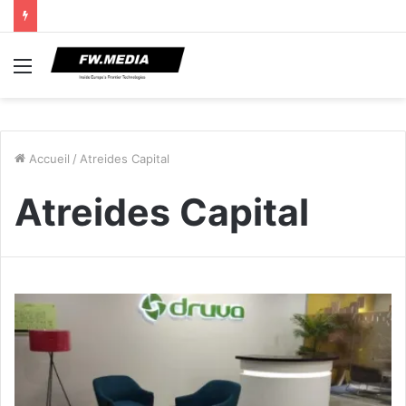
Menu
Accueil
/
Atreides Capital
Atreides Capital