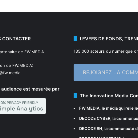
 CONTACTER
LEVEES DE FONDS, TREN
135 000 acteurs du numérique on
partenaire de FW.MEDIA
ion de FW.MEDIA:
REJOIGNEZ LA COM
n@fw.media
 audience est mesurée par
The Innovation Media C
FW MEDIA
, le média qui relie 
DECODE CYBER
, la communau
DECODE RH
, la communauté d