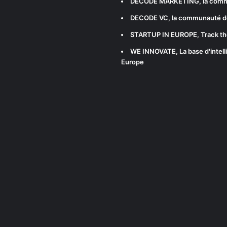
DECODE MARKETING
, la com
DECODE VC
, la communauté d
STARTUP IN EUROPE
, Track t
WE INNOVATE
, La base d'int
Europe