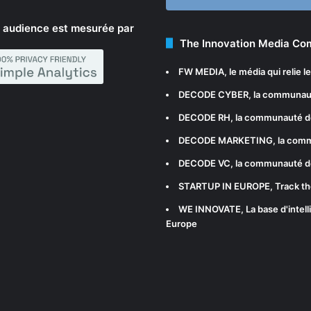
 audience est mesurée par
The Innovation Media C
FW MEDIA
, le média qui relie 
DECODE CYBER
, la communau
DECODE RH
, la communauté d
DECODE MARKETING
, la com
DECODE VC
, la communauté d
STARTUP IN EUROPE
, Track t
WE INNOVATE
, La base d'int
Europe