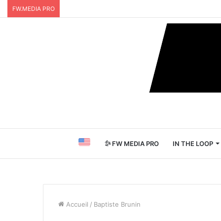
FW.MEDIA PRO
FW MEDIA PRO
IN THE LOOP
Accueil
/
Baptiste Brunin