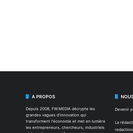
A PROPOS
NOUS
Depuis 2008,
FW.MEDIA
décrypte les
Devenir 
grandes vagues d'innovation qui
transforment l'économie et met en lumière
La rédact
les entrepreneurs, chercheurs, industriels
redactio