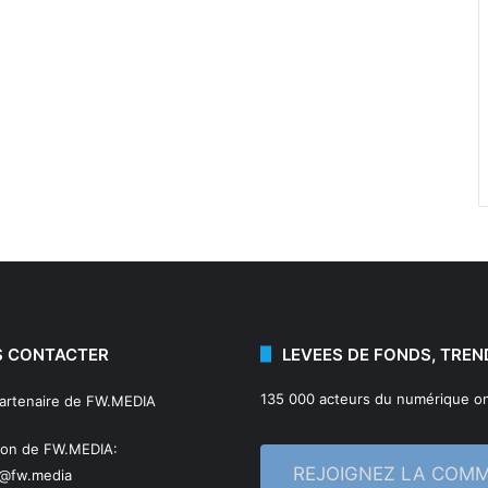
 CONTACTER
LEVEES DE FONDS, TREN
135 000 acteurs du numérique on
partenaire de FW.MEDIA
ion de FW.MEDIA:
REJOIGNEZ LA COM
n@fw.media