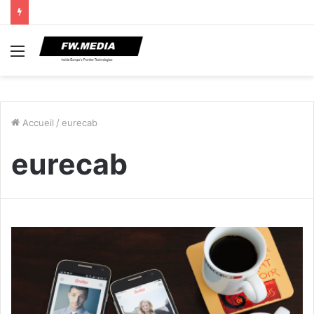
Menu
Accueil
/
eurecab
eurecab