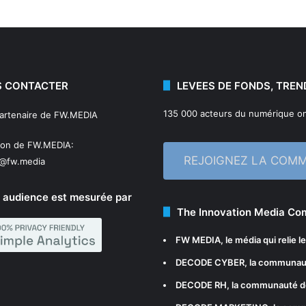
 CONTACTER
LEVEES DE FONDS, TREN
135 000 acteurs du numérique on
partenaire de FW.MEDIA
ion de FW.MEDIA:
REJOIGNEZ LA COM
n@fw.media
 audience est mesurée par
The Innovation Media C
FW MEDIA
, le média qui relie 
DECODE CYBER
, la communau
DECODE RH
, la communauté d