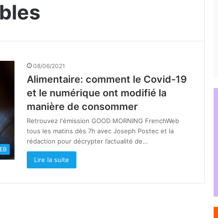
bles
08/06/2021
Alimentaire: comment le Covid-19
et le numérique ont modifié la
manière de consommer
Retrouvez l'émission GOOD MORNING FrenchWeb
tous les matins dès 7h avec Joseph Postec et la
rédaction pour décrypter l’actualité de…
EB
Lire la suite