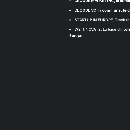
DECODE MARKETING
, la com
DECODE VC
, la communauté d
STARTUP IN EUROPE
, Track t
WE INNOVATE
, La base d'int
Europe