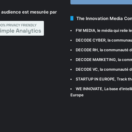
 audience est mesurée par
The Innovation Media C
FW MEDIA
, le média qui relie 
DECODE CYBER
, la communau
DECODE RH
, la communauté d
DECODE MARKETING
, la com
DECODE VC
, la communauté d
STARTUP IN EUROPE
, Track t
WE INNOVATE
, La base d'int
Europe