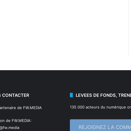
 CONTACTER
LEVEES DE FONDS, TREN
135 000 acteurs du numérique on
partenaire de FW.MEDIA
ion de FW.MEDIA:
REJOIGNEZ LA COM
n@fw.media