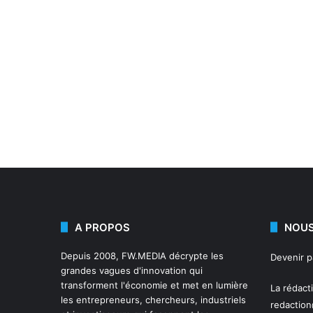
A PROPOS
NOUS
Depuis 2008,
FW.MEDIA
décrypte les
Devenir 
grandes vagues d'innovation qui
transforment l'économie et met en lumière
La rédact
les entrepreneurs, chercheurs, industriels
redactio