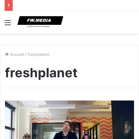
Menu
Accueil
/
freshplanet
freshplanet