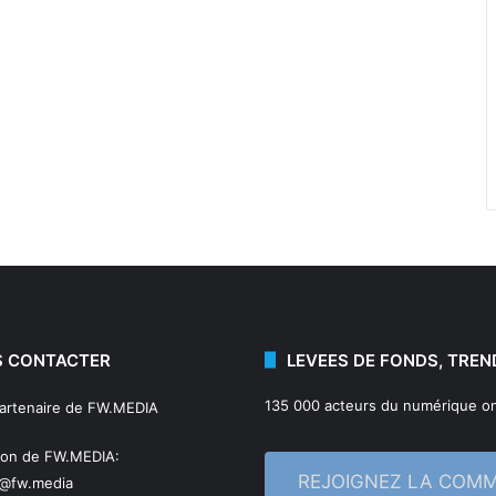
 CONTACTER
LEVEES DE FONDS, TREN
135 000 acteurs du numérique on
partenaire de FW.MEDIA
ion de FW.MEDIA:
REJOIGNEZ LA COM
n@fw.media