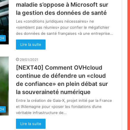
maladie s’oppose à Microsoft sur
la gestion des données de santé
Les «conditions juridiques nécessaires» ne
«semblent pas réunies» pour confier le mégafichier
des données de santé françaises «à une entreprise…
CH
Lire la suite
29/01/2021
[NEXT40] Comment OVHcloud
continue de défendre un «cloud
de confiance» en plein débat sur
la souveraineté numérique
Entre la création de Gaia-X, projet initié par la France
et l’Allemagne pour «poser les fondations d’une
CH
véritable infrastructure de…
Lire la suite