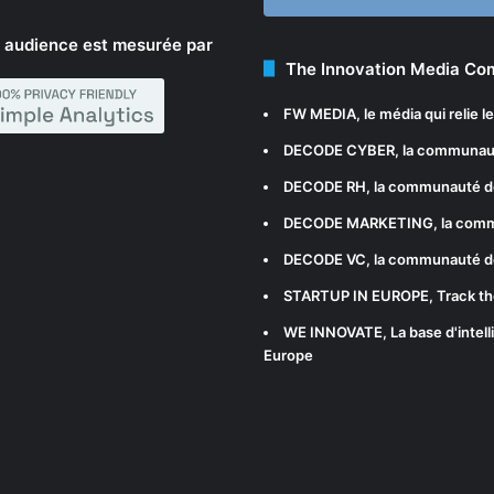
 audience est mesurée par
The Innovation Media C
FW MEDIA
, le média qui relie 
DECODE CYBER
, la communau
DECODE RH
, la communauté d
DECODE MARKETING
, la com
DECODE VC
, la communauté d
STARTUP IN EUROPE
, Track t
WE INNOVATE
, La base d'int
Europe