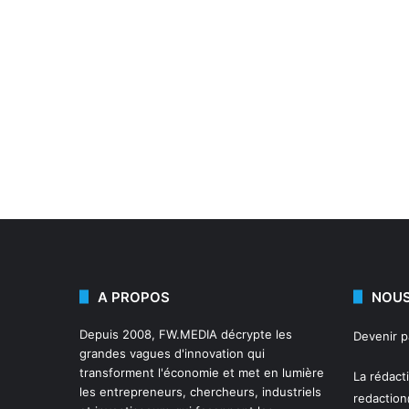
A PROPOS
NOUS
Depuis 2008,
FW.MEDIA
décrypte les
Devenir 
grandes vagues d'innovation qui
transforment l'économie et met en lumière
La rédact
les entrepreneurs, chercheurs, industriels
redactio