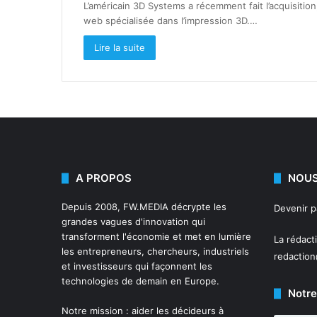
L’américain 3D Systems a récemment fait l’acquisition
web spécialisée dans l’impression 3D.…
Lire la suite
A PROPOS
NOUS
Depuis 2008,
FW.MEDIA
décrypte les
Devenir 
grandes vagues d'innovation qui
transforment l'économie et met en lumière
La rédact
les entrepreneurs, chercheurs, industriels
redactio
et investisseurs qui façonnent les
technologies de demain en Europe.
Notre
Notre mission : aider les décideurs à