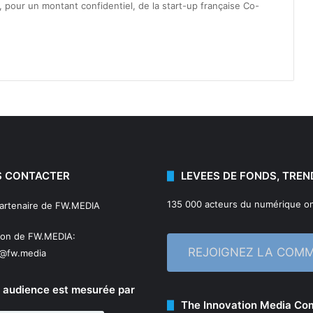
, pour un montant confidentiel, de la start-up française Co-
 CONTACTER
LEVEES DE FONDS, TREN
135 000 acteurs du numérique on
partenaire de FW.MEDIA
ion de FW.MEDIA:
REJOIGNEZ LA COM
n@fw.media
 audience est mesurée par
The Innovation Media C