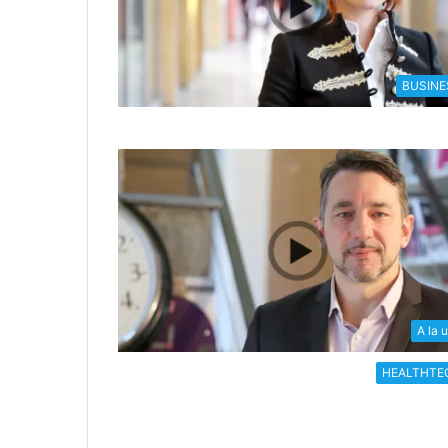
BUSINE
A la 
HEALTHTE