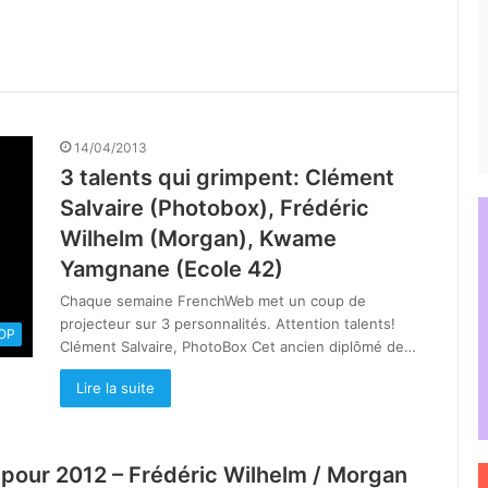
14/04/2013
3 talents qui grimpent: Clément
Salvaire (Photobox), Frédéric
Wilhelm (Morgan), Kwame
Yamgnane (Ecole 42)
Chaque semaine FrenchWeb met un coup de
projecteur sur 3 personnalités. Attention talents!
OOP
Clément Salvaire, PhotoBox Cet ancien diplômé de…
Lire la suite
e pour 2012 – Frédéric Wilhelm / Morgan