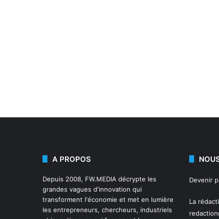
A PROPOS
NOUS
Depuis 2008,
FW.MEDIA
décrypte les
Devenir 
grandes vagues d'innovation qui
transforment l'économie et met en lumière
La rédact
les entrepreneurs, chercheurs, industriels
redactio