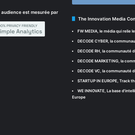
 audience est mesurée par
The Innovation Media C
FW MEDIA
, le média qui relie 
DECODE CYBER
, la communau
DECODE RH
, la communauté d
DECODE MARKETING
, la com
DECODE VC
, la communauté d
STARTUP IN EUROPE
, Track t
WE INNOVATE
, La base d'int
Europe