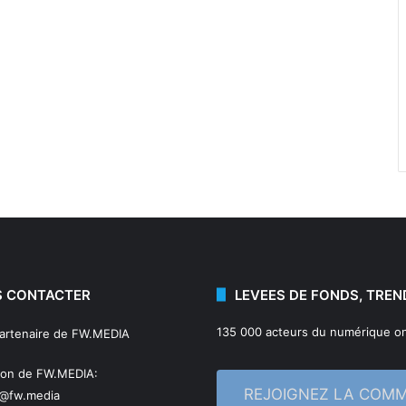
 CONTACTER
LEVEES DE FONDS, TREN
135 000 acteurs du numérique on
partenaire de FW.MEDIA
ion de FW.MEDIA:
REJOIGNEZ LA COM
n@fw.media