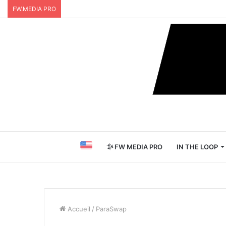
FW.MEDIA PRO
FW MEDIA PRO
IN THE LOOP
Accueil
/
ParaSwap