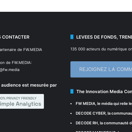
 CONTACTER
LEVEES DE FONDS, TREN
135 000 acteurs du numérique on
partenaire de FW.MEDIA
ion de FW.MEDIA:
REJOIGNEZ LA COM
n@fw.media
 audience est mesurée par
The Innovation Media C
FW MEDIA
, le média qui relie 
DECODE CYBER
, la communau
DECODE RH
, la communauté d