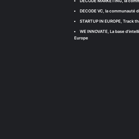
DECODE MARKETING
, la com
DECODE VC
, la communauté d
STARTUP IN EUROPE
, Track t
WE INNOVATE
, La base d'int
Europe