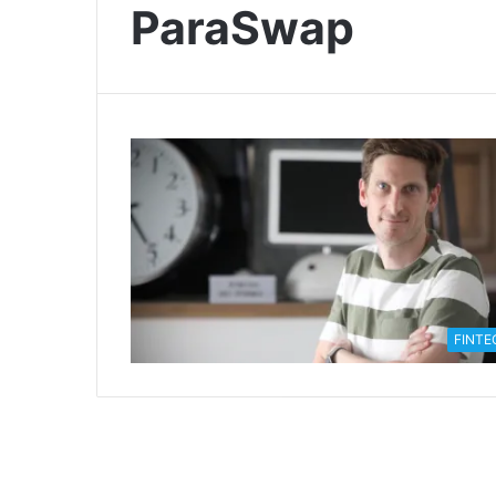
ParaSwap
FINTE