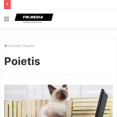
Menu
Accueil
/
Poietis
Poietis