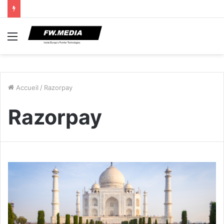
Menu
Accueil
/
Razorpay
Razorpay