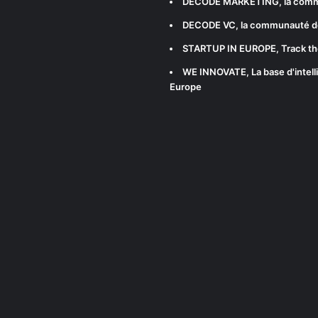
DECODE MARKETING
, la com
DECODE VC
, la communauté d
STARTUP IN EUROPE
, Track t
WE INNOVATE
, La base d'int
Europe