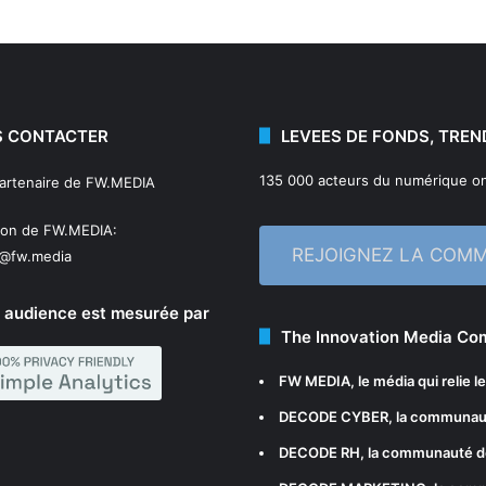
 CONTACTER
LEVEES DE FONDS, TREN
135 000 acteurs du numérique on
partenaire de FW.MEDIA
ion de FW.MEDIA:
REJOIGNEZ LA COM
n@fw.media
 audience est mesurée par
The Innovation Media C
FW MEDIA
, le média qui relie 
DECODE CYBER
, la communau
DECODE RH
, la communauté d