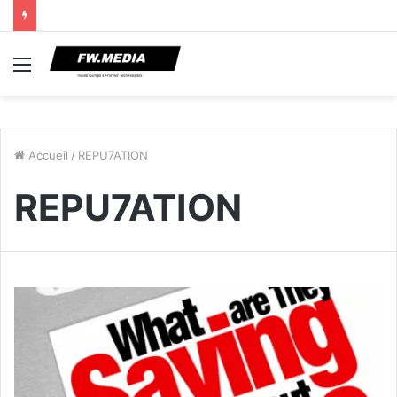
Menu
Accueil
/
REPU7ATION
REPU7ATION