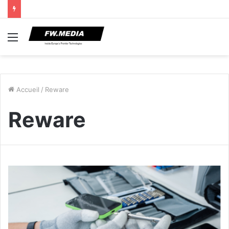
Menu
Accueil
/
Reware
Reware