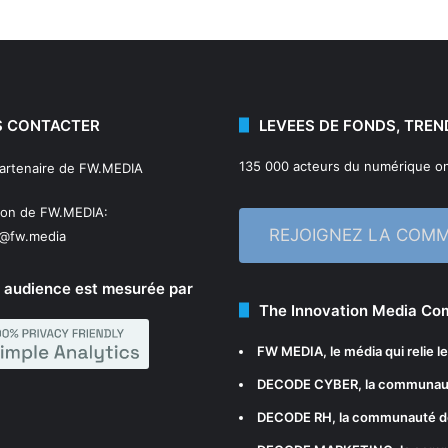
 CONTACTER
LEVEES DE FONDS, TREN
135 000 acteurs du numérique on
partenaire de FW.MEDIA
ion de FW.MEDIA:
REJOIGNEZ LA COM
n@fw.media
 audience est mesurée par
The Innovation Media C
FW MEDIA
, le média qui relie 
DECODE CYBER
, la communau
DECODE RH
, la communauté d