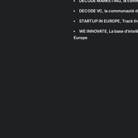
DECODE MARKETING
, la com
DECODE VC
, la communauté d
STARTUP IN EUROPE
, Track t
WE INNOVATE
, La base d'int
Europe