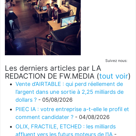
Suivez nous:
Les derniers articles par LA
REDACTION DE FW.MEDIA
(
tout voir
)
Vente d’AIRTABLE : qui perd réellement de
l’argent dans une sortie à 2,25 milliards de
dollars ?
- 05/08/2026
PIIEC IA : votre entreprise a-t-elle le profil et
comment candidater ?
- 04/08/2026
OLIX, FRACTILE, ETCHED : les milliards
affluent vers les futurs moteurs de l’IA
-