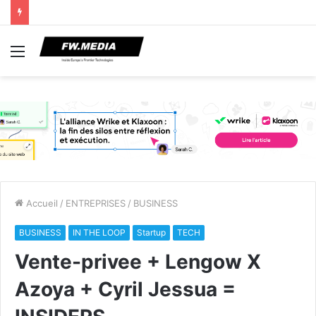
Menu
Accueil
/
ENTREPRISES
/
BUSINESS
BUSINESS
IN THE LOOP
Startup
TECH
Vente-privee + Lengow X
Azoya + Cyril Jessua =