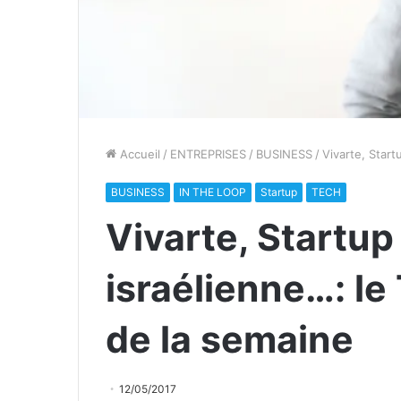
Accueil
/
ENTREPRISES
/
BUSINESS
/
Vivarte, Start
BUSINESS
IN THE LOOP
Startup
TECH
Vivarte, Startup
israélienne…: le
de la semaine
12/05/2017