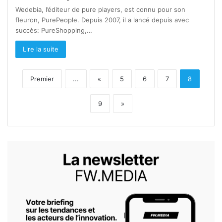
Wedebia, l’éditeur de pure players, est connu pour son
fleuron, PurePeople. Depuis 2007, il a lancé depuis avec
succès: PureShopping,…
Lire la suite
Premier
...
«
5
6
7
8
9
»