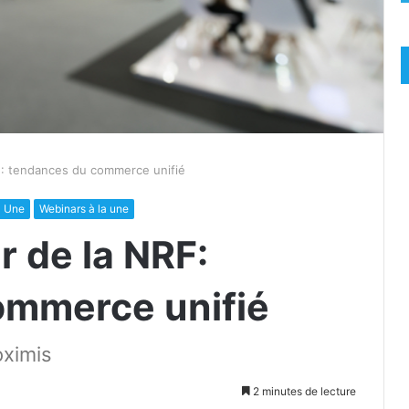
F: tendances du commerce unifié
a Une
Webinars à la une
r de la NRF:
ommerce unifié
oximis
2 minutes de lecture