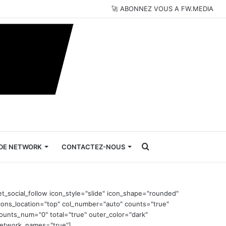
🚀 ABONNEZ VOUS A FW.MEDIA
Rechercher
DE NETWORK
CONTACTEZ-NOUS
et_social_follow icon_style="slide" icon_shape="rounded"
cons_location="top" col_number="auto" counts="true"
ounts_num="0" total="true" outer_color="dark"
etwork_names="true"]