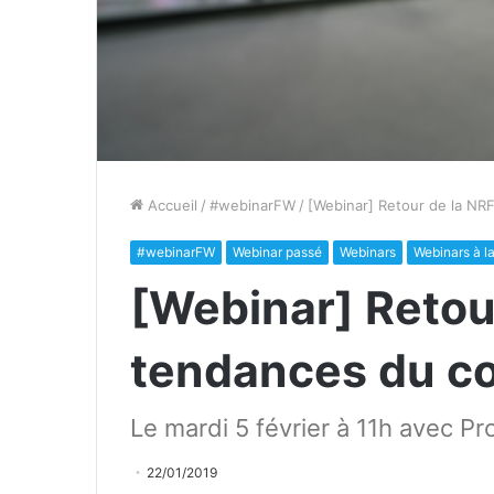
Accueil
/
#webinarFW
/
[Webinar] Retour de la NR
#webinarFW
Webinar passé
Webinars
Webinars à l
[Webinar] Retou
tendances du c
Le mardi 5 février à 11h avec Pr
22/01/2019