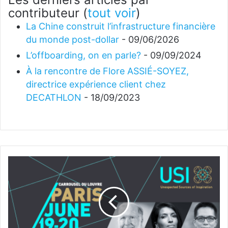
contributeur
(
tout voir
)
La Chine construit l’infrastructure financière
du monde post-dollar
- 09/06/2026
L’offboarding, on en parle?
- 09/09/2024
À la rencontre de Flore ASSIÉ-SOYEZ,
directrice expérience client chez
DECATHLON
- 18/09/2023