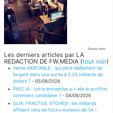
Suivez nous:
Les derniers articles par LA
REDACTION DE FW.MEDIA
(
tout voir
)
Vente d’AIRTABLE : qui perd réellement de
l’argent dans une sortie à 2,25 milliards de
dollars ?
- 05/08/2026
PIIEC IA : votre entreprise a-t-elle le profil et
comment candidater ?
- 04/08/2026
OLIX, FRACTILE, ETCHED : les milliards
affluent vers les futurs moteurs de l’IA
-