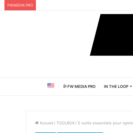
FW.MEDIA PRO
FW MEDIA PRO
IN THE LOOP
Accueil
/
TOOLBOX
/
5 outils essentiels pour optimi