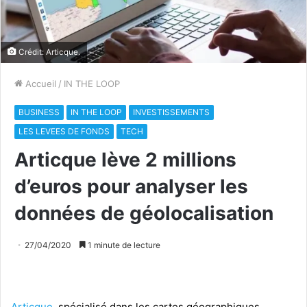
Crédit: Articque.
Accueil
/
IN THE LOOP
BUSINESS
IN THE LOOP
INVESTISSEMENTS
LES LEVEES DE FONDS
TECH
Articque lève 2 millions
d’euros pour analyser les
données de géolocalisation
27/04/2020
1 minute de lecture
Articque
, spécialisé dans les cartes géographiques