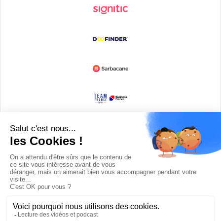
Devenir partenaire
© Copyright 2008 / 2026,
DECODE MEDIA, The Innovation Media
Company.
All Rights Reserved