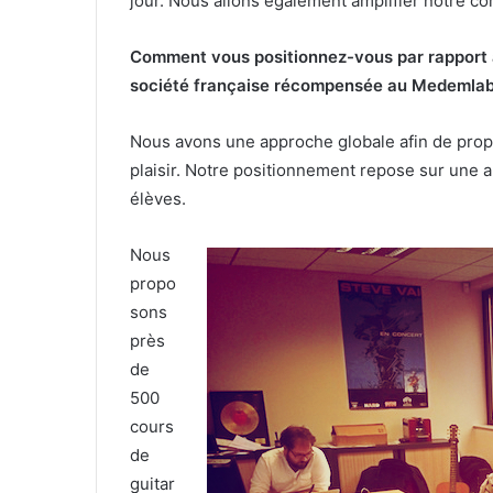
jour. Nous allons également amplifier notre c
Comment vous positionnez-vous par rapport 
société française récompensée au Medemlab
Nous avons une approche globale afin de propo
plaisir. Notre positionnement repose sur une 
élèves.
Nous
propo
sons
près
de
500
cours
de
guitar