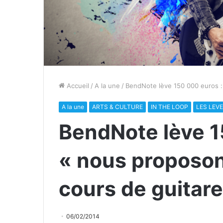
Accueil
/
A la une
/
BendNote lève 150 000 euros :
A la une
ARTS & CULTURE
IN THE LOOP
LES LEV
BendNote lève 1
« nous proposon
cours de guitare
06/02/2014