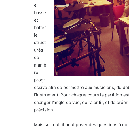
e,
basse
et
batter
ie
struct
urés
de
maniè
re
progr
essive afin de permettre aux musiciens, du dé
l’instrument. Pour chaque cours la partition est
changer l’angle de vue, de ralentir, et de crée
précision.
Mais surtout, il peut poser des questions à n