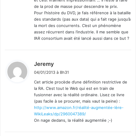
et c’est vraiment impressionnant … Il reste à faire
de la prod de masse pour descendre le prix.
Pour l’histoire du DVD, je fais référence à la bataille
des standards (pas aux data) qui a fait rage jusqu’à
la mort des concurrents. C’est un phénomène
assez récurrent dans l’industrie. Il me semble que
l’AR consortium avait été lancé aussi dans ce but ?
d
Jeremy
i
04/01/2013 à 8h31
t
Cet article procède d’une définition restrictive de
la RA. C’est tout le Web qui est en train de
:
fusionner avec la réalité ordinaire. Lisez ce livre
(pas facile à se procurer, mais vaut la peine) :
http://www.amazon.fr/réalité-augmentée-lère-
WikiLeaks/dp/2960047389/
On nage dedans, la réalité augmentée ;-)