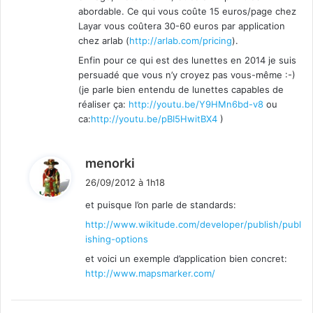
abordable. Ce qui vous coûte 15 euros/page chez
Layar vous coûtera 30-60 euros par application
chez arlab (
http://arlab.com/pricing
).
Enfin pour ce qui est des lunettes en 2014 je suis
persuadé que vous n’y croyez pas vous-même :-)
(je parle bien entendu de lunettes capables de
réaliser ça:
http://youtu.be/Y9HMn6bd-v8
ou
ca:
http://youtu.be/pBI5HwitBX4
)
d
menorki
i
26/09/2012 à 1h18
t
et puisque l’on parle de standards:
http://www.wikitude.com/developer/publish/publ
:
ishing-options
et voici un exemple d’application bien concret:
http://www.mapsmarker.com/