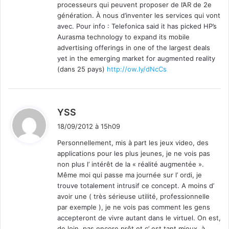
processeurs qui peuvent proposer de l’AR de 2e
génération. À nous d’inventer les services qui vont
avec. Pour info : Telefonica said it has picked HP’s
Aurasma technology to expand its mobile
advertising offerings in one of the largest deals
yet in the emerging market for augmented reality
(dans 25 pays)
http://ow.ly/dNcCs
d
YSS
i
18/09/2012 à 15h09
t
Personnellement, mis à part les jeux video, des
applications pour les plus jeunes, je ne vois pas
:
non plus l’ intérêt de la « réalité augmentée ».
Même moi qui passe ma journée sur l’ ordi, je
trouve totalement intrusif ce concept. A moins d’
avoir une ( très sérieuse utilité, professionnelle
par exemple ), je ne vois pas comment les gens
accepteront de vivre autant dans le virtuel. On est,
de loin, pas encore prêt et c’ est tant mieux, à