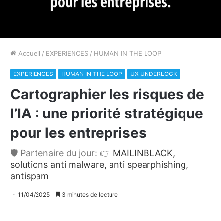
Accueil
/
EXPERIENCES
/
HUMAN IN THE LOOP
EXPERIENCES
HUMAN IN THE LOOP
UX UNDERLOCK
Cartographier les risques de
l’IA : une priorité stratégique
pour les entreprises
🛡️ Partenaire du jour: 👉
MAILINBLACK,
solutions anti malware, anti spearphishing,
antispam
11/04/2025
3 minutes de lecture