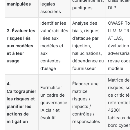
confidentielles,
classificat
manipulées
légales
publiques
DLP
associées
Identifier les
Analyse des
OWASP To
3. Évaluer les
vulnérabilités
biais, risques
LLM, MITR
risques liés
liées aux
d’attaque par
ATLAS,
aux modèles
modèles et
injection,
évaluation
et à leur
aux
hallucinations,
adversaria
usage
contextes
dépendance au
revue cod
d’usage
fournisseur
modèle
Matrice de
4.
Élaborer une
Formaliser
risques, s
Cartographier
matrice
un cadre de
de criticité
les risques et
risques /
gouvernance
référentie
planifier les
impacts /
IA clair et
42001,
actions de
contrôles /
évolutif
tableaux d
mitigation
responsables
bord cybe