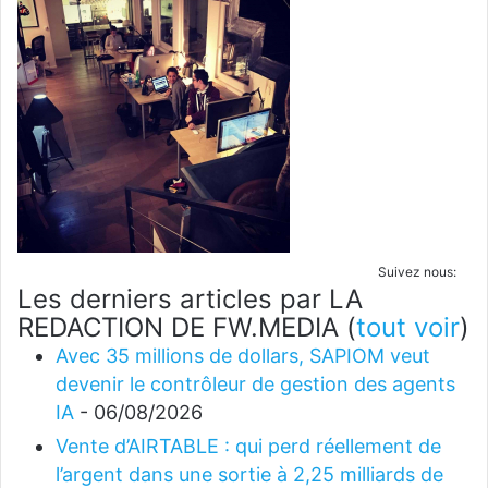
Suivez nous:
Les derniers articles par LA
REDACTION DE FW.MEDIA
(
tout voir
)
Avec 35 millions de dollars, SAPIOM veut
devenir le contrôleur de gestion des agents
IA
- 06/08/2026
Vente d’AIRTABLE : qui perd réellement de
l’argent dans une sortie à 2,25 milliards de