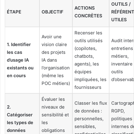
OUTILS /
ACTIONS
ÉTAPE
OBJECTIF
RÉFÉRENT
CONCRÈTES
UTILES
Recenser les
Avoir une
outils utilisés
Audit inter
1. Identifier
vision claire
(copilotes,
entretiens
les cas
des projets
chatbots,
métiers,
d’usage IA
IA dans
agents), les
inventaire 
existants ou
l’organisation
équipes
outils
en cours
(même les
impliquées, les
d’observabi
POC métiers)
fournisseurs
Évaluer les
Classer les flux
Cartograp
2.
niveaux de
de données :
RGPD,
Catégoriser
sensibilité et
personnelles,
politiques
les types de
les
sensibles,
internes d
données
obligations