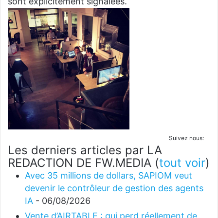
sont explicitement signalées.
Suivez nous:
Les derniers articles par LA
REDACTION DE FW.MEDIA
(
tout voir
)
Avec 35 millions de dollars, SAPIOM veut
devenir le contrôleur de gestion des agents
IA
- 06/08/2026
Vente d’AIRTABLE : qui perd réellement de