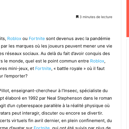
3 minutes de lecture
its,
Roblox
ou
Fortnite
sont devenus avec la pandémie
s par les marques où les joueurs peuvent mener une vie
es réseaux sociaux. Au delà du fait d’avoir conquis des
ers le monde, quel est le point commun entre
Roblox
,
pres mini-jeux, et
Fortnite
, « battle royale » où il faut
ur l’emporter?
Pillot, enseignant-chercheur à l’Inseec, spécialiste du
cept élaboré en 1992 par Neal Stephenson dans le roman
’agit d’un cyberespace parallèle à la réalité physique où
ars peut interagir, discuter ou encore se divertir.
erts virtuels fin avril dernier, en plein confinement, du
orme d’avatar sur
Fortnite
, qui ont été suivis par plus de