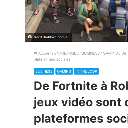
Crédit: Roblox/Loom.ai.
Accueil
/
ENTREPRISES
/
BUSINESS
/
GAMING
/
De 
plateformes sociales
BUSINESS
GAMING
IN THE LOOP
De Fortnite à R
jeux vidéo sont
plateformes soc