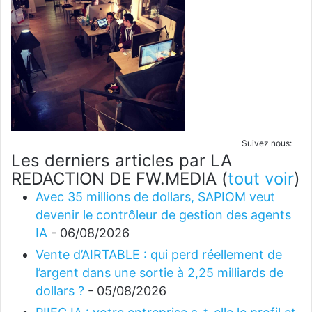
Suivez nous:
Les derniers articles par LA
REDACTION DE FW.MEDIA
(
tout voir
)
Avec 35 millions de dollars, SAPIOM veut
devenir le contrôleur de gestion des agents
IA
- 06/08/2026
Vente d’AIRTABLE : qui perd réellement de
l’argent dans une sortie à 2,25 milliards de
dollars ?
- 05/08/2026