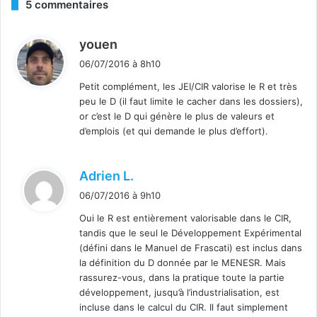
5 commentaires
d
youen
i
06/07/2016 à 8h10
t
Petit complément, les JEI/CIR valorise le R et très
peu le D (il faut limite le cacher dans les dossiers),
:
or c’est le D qui génère le plus de valeurs et
d’emplois (et qui demande le plus d’effort).
d
Adrien L.
i
06/07/2016 à 9h10
t
Oui le R est entièrement valorisable dans le CIR,
tandis que le seul le Développement Expérimental
:
(défini dans le Manuel de Frascati) est inclus dans
la définition du D donnée par le MENESR. Mais
rassurez-vous, dans la pratique toute la partie
développement, jusqu’à l’industrialisation, est
incluse dans le calcul du CIR. Il faut simplement