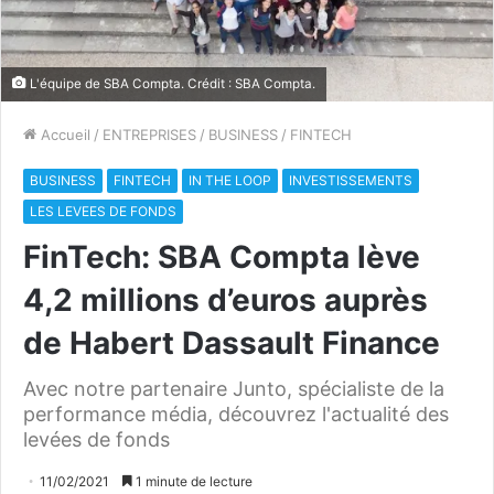
L'équipe de SBA Compta. Crédit : SBA Compta.
Accueil
/
ENTREPRISES
/
BUSINESS
/
FINTECH
BUSINESS
FINTECH
IN THE LOOP
INVESTISSEMENTS
LES LEVEES DE FONDS
FinTech: SBA Compta lève
4,2 millions d’euros auprès
de Habert Dassault Finance
Avec notre partenaire Junto, spécialiste de la
performance média, découvrez l'actualité des
levées de fonds
11/02/2021
1 minute de lecture